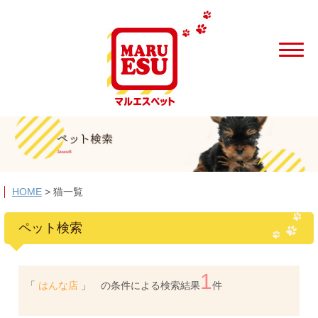
HOME
>
猫一覧
ペット検索
1
「
はんな店
」 の条件による検索結果
件