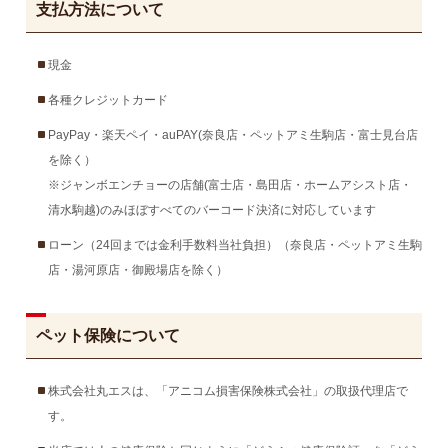
支払方法について
現金
各種クレジットカード
PayPay・楽天ペイ・auPAY(奈良店・ペットアミ生駒店・富士見台店
を除く）
※ジャンボエンチョーの店舗(富士店・島田店・ホームアシスト店・
清水駒越)のみほぼすべてのバーコード決済に対応しています
ローン（24回までは金利手数料当社負担）（奈良店・ペットアミ生駒
店・湯河原店・御殿場店を除く）
ペット保険について
株式会社丸エスは、「アニコム損害保険株式会社」の取扱代理店で
す。