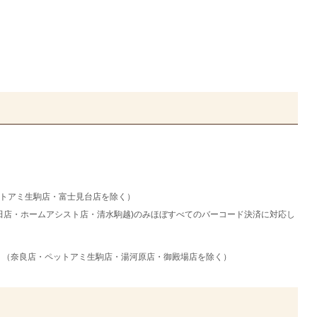
・ペットアミ生駒店・富士見台店を除く）
田店・ホームアシスト店・清水駒越)のみほぼすべてのバーコード決済に対応し
）（奈良店・ペットアミ生駒店・湯河原店・御殿場店を除く）