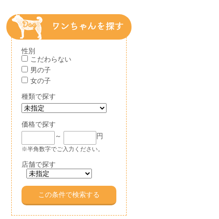
性別
こだわらない
男の子
女の子
種類で探す
価格で探す
～
円
※半角数字でご入力ください。
店舗で探す