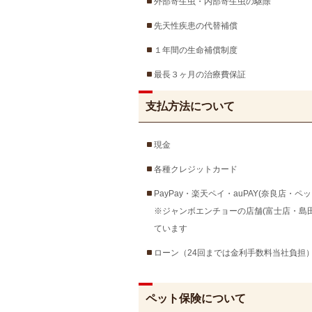
外部寄生虫・内部寄生虫の駆除
先天性疾患の代替補償
１年間の生命補償制度
最長３ヶ月の治療費保証
支払方法について
現金
各種クレジットカード
PayPay・楽天ペイ・auPAY(奈良店
※ジャンボエンチョーの店舗(富士店・島
ています
ローン（24回までは金利手数料当社負担
ペット保険について