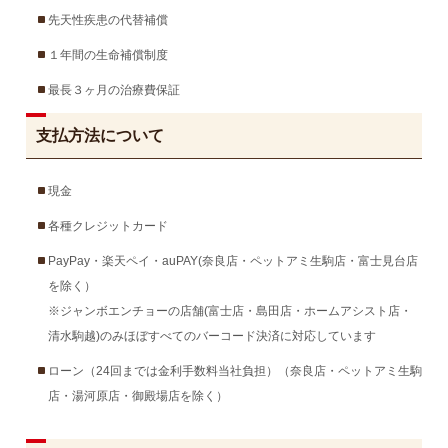
先天性疾患の代替補償
１年間の生命補償制度
最長３ヶ月の治療費保証
支払方法について
現金
各種クレジットカード
PayPay・楽天ペイ・auPAY(奈良店・ペットアミ生駒店・富士見台店
を除く）
※ジャンボエンチョーの店舗(富士店・島田店・ホームアシスト店・
清水駒越)のみほぼすべてのバーコード決済に対応しています
ローン（24回までは金利手数料当社負担）（奈良店・ペットアミ生駒
店・湯河原店・御殿場店を除く）