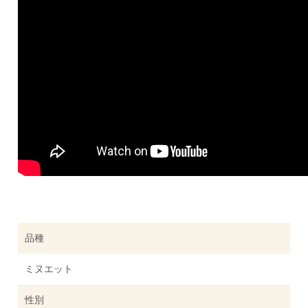
品種
ミヌエット
性別