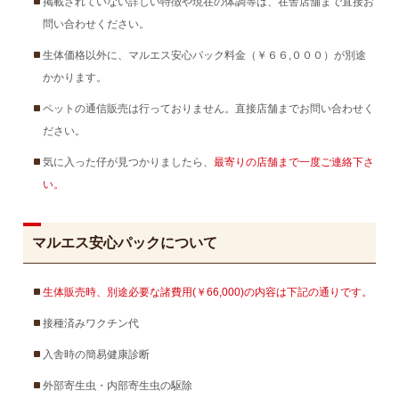
掲載されていない詳しい特徴や現在の体調等は、在舎店舗まで直接お
問い合わせください。
生体価格以外に、マルエス安心パック料金（￥６６,０００）が別途
かかります。
ペットの通信販売は行っておりません。直接店舗までお問い合わせく
ださい。
気に入った仔が見つかりましたら、
最寄りの店舗まで一度ご連絡下さ
い。
マルエス安心パックについて
生体販売時、別途必要な諸費用(￥66,000)の内容は下記の通りです。
接種済みワクチン代
入舎時の簡易健康診断
外部寄生虫・内部寄生虫の駆除