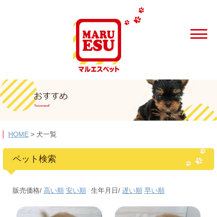
HOME
>
犬一覧
ペット検索
販売価格/
高い順
安い順
生年月日/
遅い順
早い順