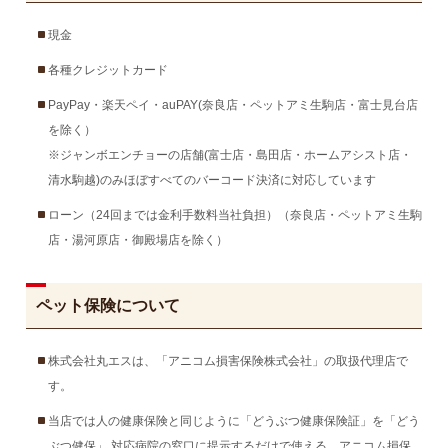
現金
各種クレジットカード
PayPay・楽天ペイ・auPAY(奈良店・ペットアミ生駒店・富士見台店
を除く）
※ジャンボエンチョーの店舗(富士店・島田店・ホームアシスト店・
清水駒越)のみほぼすべてのバーコード決済に対応しています
ローン（24回までは金利手数料当社負担）（奈良店・ペットアミ生駒
店・湯河原店・御殿場店を除く）
ペット保険について
株式会社丸エスは、「アニコム損害保険株式会社」の取扱代理店で
す。
当店では人の健康保険と同じように「どうぶつ健康保険証」を「どう
ぶつ健保」 対応病院の窓口に提示するだけで使える、アニコム損保