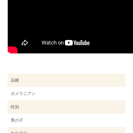
品種
ポメラニアン
性別
男の子