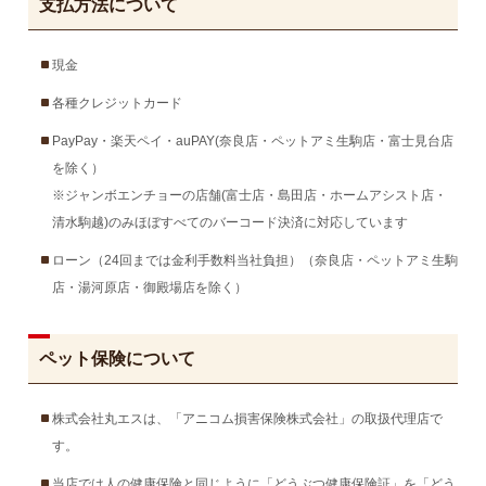
支払方法について
現金
各種クレジットカード
PayPay・楽天ペイ・auPAY(奈良店・ペットアミ生駒店・富士見台店
を除く）
※ジャンボエンチョーの店舗(富士店・島田店・ホームアシスト店・
清水駒越)のみほぼすべてのバーコード決済に対応しています
ローン（24回までは金利手数料当社負担）（奈良店・ペットアミ生駒
店・湯河原店・御殿場店を除く）
ペット保険について
株式会社丸エスは、「アニコム損害保険株式会社」の取扱代理店で
す。
当店では人の健康保険と同じように「どうぶつ健康保険証」を「どう