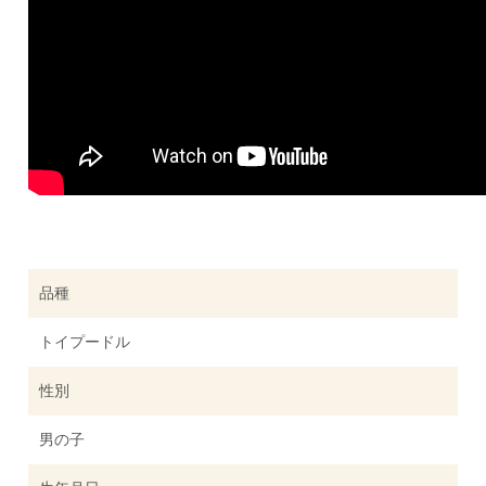
品種
トイプードル
性別
男の子