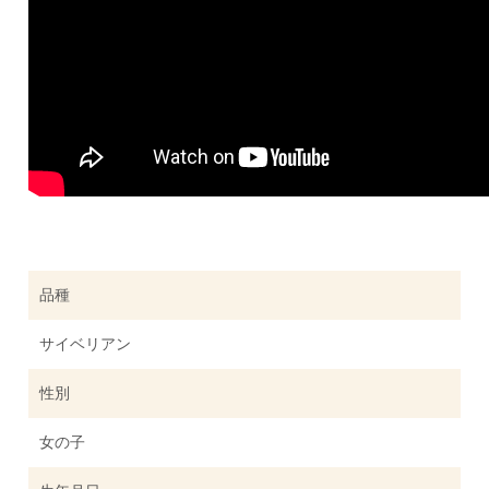
品種
サイベリアン
性別
女の子