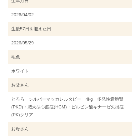
生年月日
2026/04/02
生後57日を迎えた日
2026/05/29
毛色
ホワイト
お父さん
とろろ シルバーマッカレルタビー 4kg 多発性嚢胞腎
(PKD)・肥大型心筋症(HCM)・ピルビン酸キナーゼ欠損症
(PK)クリア
お母さん