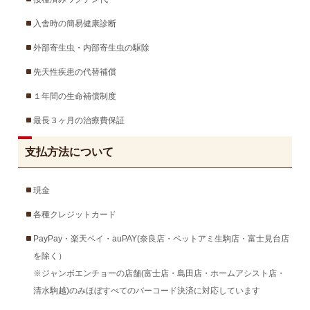
入舎時の簡易健康診断
外部寄生虫・内部寄生虫の駆除
先天性疾患の代替補償
１年間の生命補償制度
最長３ヶ月の治療費保証
支払方法について
現金
各種クレジットカード
PayPay・楽天ペイ・auPAY(奈良店・ペットアミ生駒店・富士見台店
を除く）
※ジャンボエンチョーの店舗(富士店・島田店・ホームアシスト店・
清水駒越)のみほぼすべてのバーコード決済に対応しています