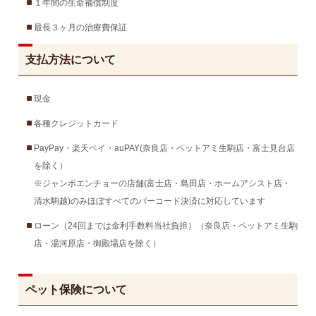
１年間の生命補償制度
最長３ヶ月の治療費保証
支払方法について
現金
各種クレジットカード
PayPay・楽天ペイ・auPAY(奈良店・ペットアミ生駒店・富士見台店
を除く）
※ジャンボエンチョーの店舗(富士店・島田店・ホームアシスト店・
清水駒越)のみほぼすべてのバーコード決済に対応しています
ローン（24回までは金利手数料当社負担）（奈良店・ペットアミ生駒
店・湯河原店・御殿場店を除く）
ペット保険について