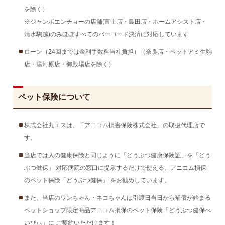
を除く）
※ジャンボエンチョーの店舗(富士店・島田店・ホームアシスト店・
清水駒越)のみほぼすべてのバーコード決済に対応しています
ローン（24回までは金利手数料当社負担）（奈良店・ペットアミ生駒
店・湯河原店・御殿場店を除く）
ペット保険について
株式会社丸エスは、「アニコム損害保険株式会社」の取扱代理店で
す。
当店では人の健康保険と同じように「どうぶつ健康保険証」を「どう
ぶつ健保」 対応病院の窓口に提示するだけで使える、アニコム損保
のペット保険「どうぶつ健保」 をお勧めしています。
また、当店のワンちゃん・ネコちゃんは引渡日当日から補償が始まる
ペットショップ限定商品アニコム損保のペット保険「どうぶつ健保べ
いびぃ」に ご契約いただけます！