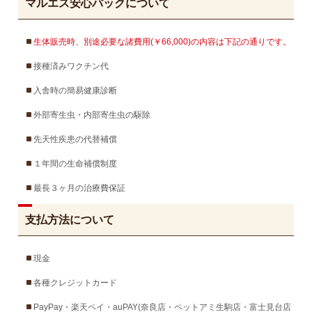
マルエス安心パックについて
生体販売時、別途必要な諸費用(￥66,000)の内容は下記の通りです。
接種済みワクチン代
入舎時の簡易健康診断
外部寄生虫・内部寄生虫の駆除
先天性疾患の代替補償
１年間の生命補償制度
最長３ヶ月の治療費保証
支払方法について
現金
各種クレジットカード
PayPay・楽天ペイ・auPAY(奈良店・ペットアミ生駒店・富士見台店