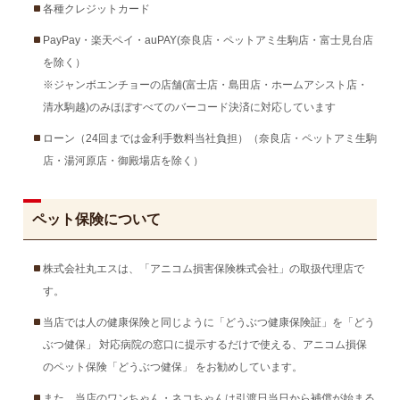
各種クレジットカード
PayPay・楽天ペイ・auPAY(奈良店・ペットアミ生駒店・富士見台店
を除く）
※ジャンボエンチョーの店舗(富士店・島田店・ホームアシスト店・
清水駒越)のみほぼすべてのバーコード決済に対応しています
ローン（24回までは金利手数料当社負担）（奈良店・ペットアミ生駒
店・湯河原店・御殿場店を除く）
ペット保険について
株式会社丸エスは、「アニコム損害保険株式会社」の取扱代理店で
す。
当店では人の健康保険と同じように「どうぶつ健康保険証」を「どう
ぶつ健保」 対応病院の窓口に提示するだけで使える、アニコム損保
のペット保険「どうぶつ健保」 をお勧めしています。
また、当店のワンちゃん・ネコちゃんは引渡日当日から補償が始まる