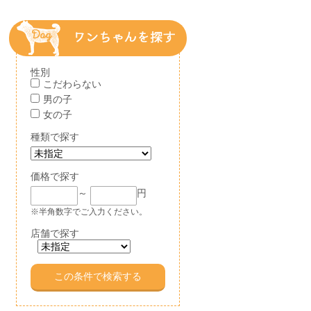
性別
こだわらない
男の子
女の子
種類で探す
価格で探す
～
円
※半角数字でご入力ください。
店舗で探す