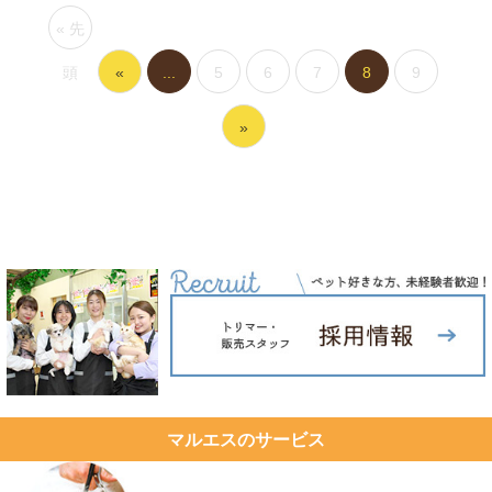
« 先
頭
«
...
5
6
7
8
9
»
マルエスのサービス