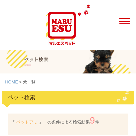
HOME
>
犬一覧
ペット検索
9
「
ペットアミ
」 の条件による検索結果
件