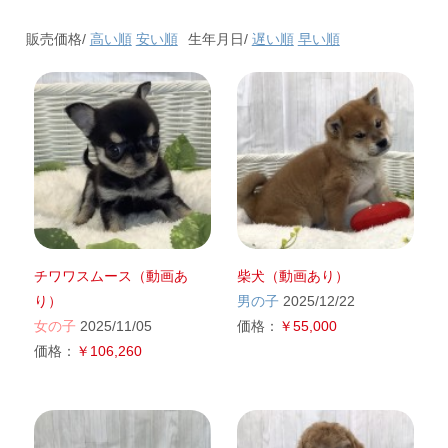
販売価格/
高い順
安い順
生年月日/
遅い順
早い順
チワワスムース（動画あ
柴犬（動画あり）
り）
男の子
2025/12/22
女の子
2025/11/05
価格：
￥55,000
価格：
￥106,260