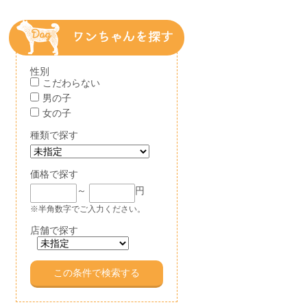
性別
こだわらない
男の子
女の子
種類で探す
価格で探す
～
円
※半角数字でご入力ください。
店舗で探す