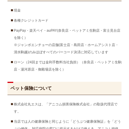
現金
各種クレジットカード
PayPay・楽天ペイ・auPAY(奈良店・ペットアミ生駒店・富士見台店
を除く）
※ジャンボエンチョーの店舗(富士店・島田店・ホームアシスト店・
清水駒越)のみほぼすべてのバーコード決済に対応しています
ローン（24回までは金利手数料当社負担）（奈良店・ペットアミ生駒
店・湯河原店・御殿場店を除く）
ペット保険について
株式会社丸エスは、「アニコム損害保険株式会社」の取扱代理店で
す。
当店では人の健康保険と同じように「どうぶつ健康保険証」を「どう
ぶつ健保」 対応病院の窓口に提示するだけで使える、アニコム損保