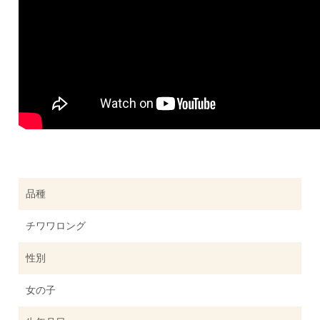
品種
チワワロング
性別
女の子