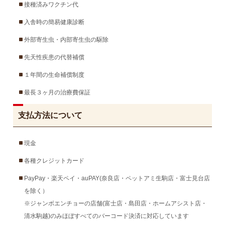
接種済みワクチン代
入舎時の簡易健康診断
外部寄生虫・内部寄生虫の駆除
先天性疾患の代替補償
１年間の生命補償制度
最長３ヶ月の治療費保証
支払方法について
現金
各種クレジットカード
PayPay・楽天ペイ・auPAY(奈良店・ペットアミ生駒店・富士見台店
を除く）
※ジャンボエンチョーの店舗(富士店・島田店・ホームアシスト店・
清水駒越)のみほぼすべてのバーコード決済に対応しています