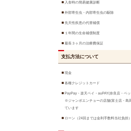
入舎時の簡易健康診断
外部寄生虫・内部寄生虫の駆除
先天性疾患の代替補償
１年間の生命補償制度
最長３ヶ月の治療費保証
支払方法について
現金
各種クレジットカード
PayPay・楽天ペイ・auPAY(奈良店
※ジャンボエンチョーの店舗(富士店・島
ています
ローン（24回までは金利手数料当社負担