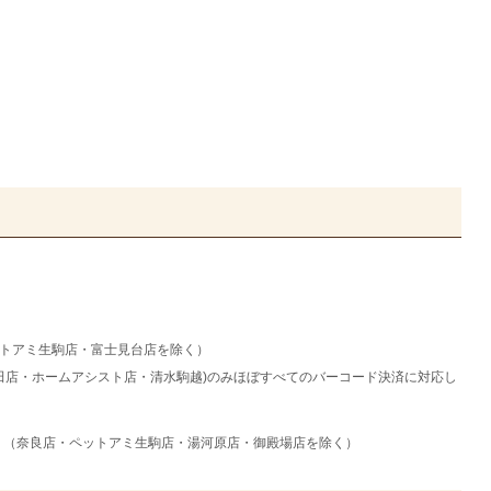
・ペットアミ生駒店・富士見台店を除く）
田店・ホームアシスト店・清水駒越)のみほぼすべてのバーコード決済に対応し
）（奈良店・ペットアミ生駒店・湯河原店・御殿場店を除く）