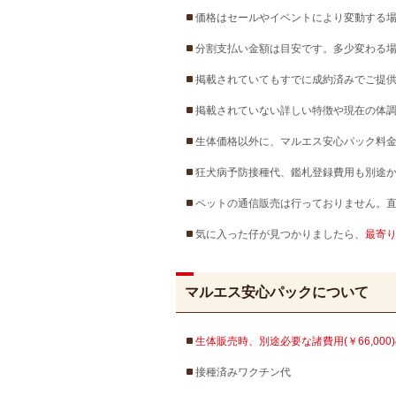
価格はセールやイベントにより変動する
分割支払い金額は目安です。多少変わる
掲載されていてもすでに成約済みでご提
掲載されていない詳しい特徴や現在の体
生体価格以外に、マルエス安心パック料金
狂犬病予防接種代、鑑札登録費用も別途
ペットの通信販売は行っておりません。
気に入った仔が見つかりましたら、
最寄
マルエス安心パックについて
生体販売時、別途必要な諸費用(￥66,00
接種済みワクチン代