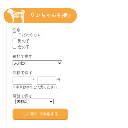
性別
こだわらない
男の子
女の子
種類で探す
価格で探す
～
円
※半角数字でご入力ください。
店舗で探す