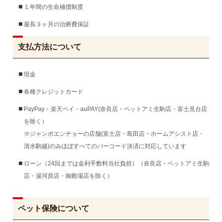
１年間の生命補償制度
最長３ヶ月の治療費保証
支払方法について
現金
各種クレジットカード
PayPay・楽天ペイ・auPAY(奈良店・ペットアミ生駒店・富士見台店
を除く）
※ジャンボエンチョーの店舗(富士店・島田店・ホームアシスト店・
清水駒越)のみほぼすべてのバーコード決済に対応しています
ローン（24回までは金利手数料当社負担）（奈良店・ペットアミ生駒
店・湯河原店・御殿場店を除く）
ペット保険について