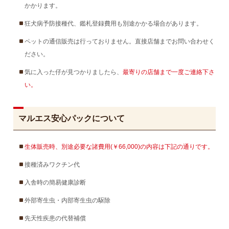
かかります。
狂犬病予防接種代、鑑札登録費用も別途かかる場合があります。
ペットの通信販売は行っておりません。直接店舗までお問い合わせく
ださい。
気に入った仔が見つかりましたら、
最寄りの店舗まで一度ご連絡下さ
い。
マルエス安心パックについて
生体販売時、別途必要な諸費用(￥66,000)の内容は下記の通りです。
接種済みワクチン代
入舎時の簡易健康診断
外部寄生虫・内部寄生虫の駆除
先天性疾患の代替補償