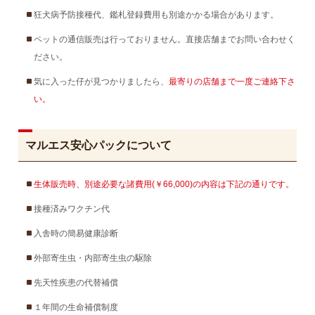
狂犬病予防接種代、鑑札登録費用も別途かかる場合があります。
ペットの通信販売は行っておりません。直接店舗までお問い合わせく
ださい。
気に入った仔が見つかりましたら、
最寄りの店舗まで一度ご連絡下さ
い。
マルエス安心パックについて
生体販売時、別途必要な諸費用(￥66,000)の内容は下記の通りです。
接種済みワクチン代
入舎時の簡易健康診断
外部寄生虫・内部寄生虫の駆除
先天性疾患の代替補償
１年間の生命補償制度