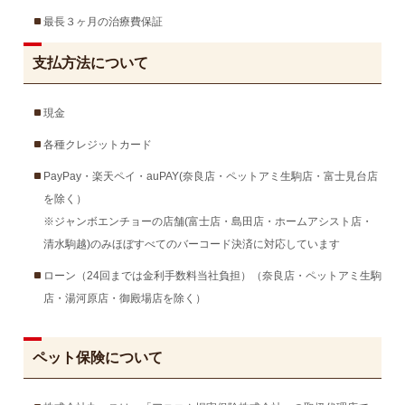
最長３ヶ月の治療費保証
支払方法について
現金
各種クレジットカード
PayPay・楽天ペイ・auPAY(奈良店・ペットアミ生駒店・富士見台店
を除く）
※ジャンボエンチョーの店舗(富士店・島田店・ホームアシスト店・
清水駒越)のみほぼすべてのバーコード決済に対応しています
ローン（24回までは金利手数料当社負担）（奈良店・ペットアミ生駒
店・湯河原店・御殿場店を除く）
ペット保険について