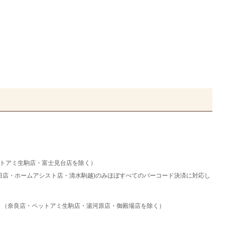
・ペットアミ生駒店・富士見台店を除く）
田店・ホームアシスト店・清水駒越)のみほぼすべてのバーコード決済に対応し
）（奈良店・ペットアミ生駒店・湯河原店・御殿場店を除く）