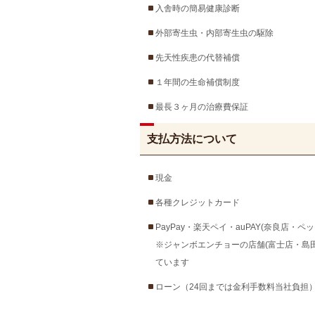
入舎時の簡易健康診断
外部寄生虫・内部寄生虫の駆除
先天性疾患の代替補償
１年間の生命補償制度
最長３ヶ月の治療費保証
支払方法について
現金
各種クレジットカード
PayPay・楽天ペイ・auPAY(奈良店
※ジャンボエンチョーの店舗(富士店・島
ています
ローン（24回までは金利手数料当社負担