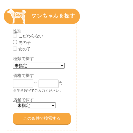
性別
こだわらない
男の子
女の子
種類で探す
価格で探す
～
円
※半角数字でご入力ください。
店舗で探す