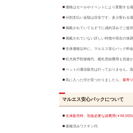
価格はセールやイベントにより変動する
分割支払い金額は目安です。多少変わる
掲載されていてもすでに成約済みでご提
掲載されていない詳しい特徴や現在の体
生体価格以外に、マルエス安心パック料金
狂犬病予防接種代、鑑札登録費用も別途
ペットの通信販売は行っておりません。
気に入った仔が見つかりましたら、
最寄
マルエス安心パックについて
生体販売時、別途必要な諸費用(￥66,00
接種済みワクチン代