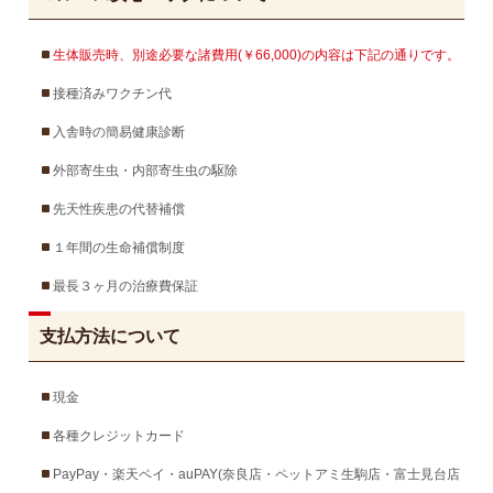
生体販売時、別途必要な諸費用(￥66,000)の内容は下記の通りです。
接種済みワクチン代
入舎時の簡易健康診断
外部寄生虫・内部寄生虫の駆除
先天性疾患の代替補償
１年間の生命補償制度
最長３ヶ月の治療費保証
支払方法について
現金
各種クレジットカード
PayPay・楽天ペイ・auPAY(奈良店・ペットアミ生駒店・富士見台店