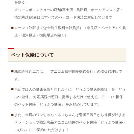
を除く）
※ジャンボエンチョーの店舗(富士店・島田店・ホームアシスト店・
清水駒越)のみほぼすべてのバーコード決済に対応しています
ローン（24回までは金利手数料当社負担）（奈良店・ペットアミ生駒
店・湯河原店・御殿場店を除く）
ペット保険について
株式会社丸エスは、「アニコム損害保険株式会社」の取扱代理店で
す。
当店では人の健康保険と同じように「どうぶつ健康保険証」を「どう
ぶつ健保」 対応病院の窓口に提示するだけで使える、アニコム損保
のペット保険「どうぶつ健保」 をお勧めしています。
また、当店のワンちゃん・ネコちゃんは引渡日当日から補償が始まる
ペットショップ限定商品アニコム損保のペット保険「どうぶつ健保べ
いびぃ」に ご契約いただけます！