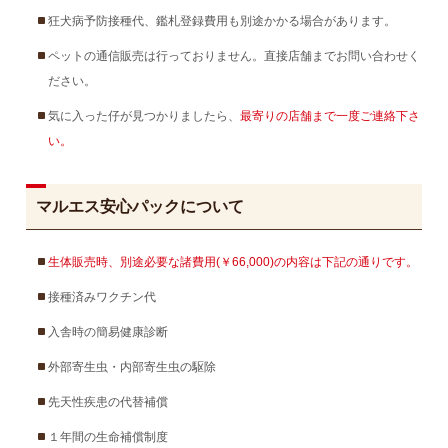
狂犬病予防接種代、鑑札登録費用も別途かかる場合があります。
ペットの通信販売は行っておりません。直接店舗までお問い合わせく
ださい。
気に入った仔が見つかりましたら、
最寄りの店舗まで一度ご連絡下さ
い。
マルエス安心パックについて
生体販売時、別途必要な諸費用(￥66,000)の内容は下記の通りです。
接種済みワクチン代
入舎時の簡易健康診断
外部寄生虫・内部寄生虫の駆除
先天性疾患の代替補償
１年間の生命補償制度