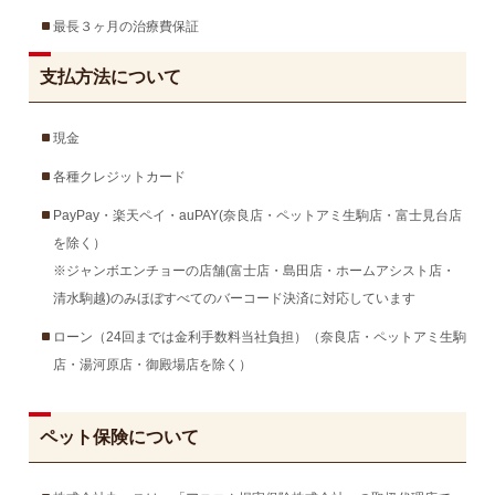
最長３ヶ月の治療費保証
支払方法について
現金
各種クレジットカード
PayPay・楽天ペイ・auPAY(奈良店・ペットアミ生駒店・富士見台店
を除く）
※ジャンボエンチョーの店舗(富士店・島田店・ホームアシスト店・
清水駒越)のみほぼすべてのバーコード決済に対応しています
ローン（24回までは金利手数料当社負担）（奈良店・ペットアミ生駒
店・湯河原店・御殿場店を除く）
ペット保険について