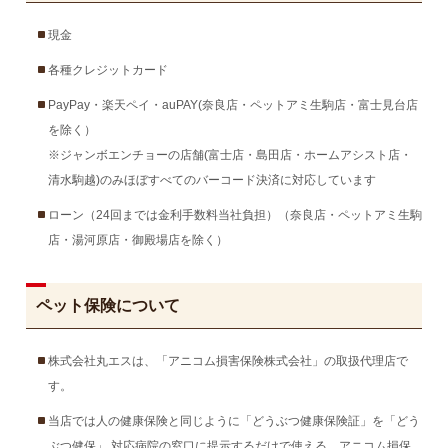
現金
各種クレジットカード
PayPay・楽天ペイ・auPAY(奈良店・ペットアミ生駒店・富士見台店
を除く）
※ジャンボエンチョーの店舗(富士店・島田店・ホームアシスト店・
清水駒越)のみほぼすべてのバーコード決済に対応しています
ローン（24回までは金利手数料当社負担）（奈良店・ペットアミ生駒
店・湯河原店・御殿場店を除く）
ペット保険について
株式会社丸エスは、「アニコム損害保険株式会社」の取扱代理店で
す。
当店では人の健康保険と同じように「どうぶつ健康保険証」を「どう
ぶつ健保」 対応病院の窓口に提示するだけで使える、アニコム損保