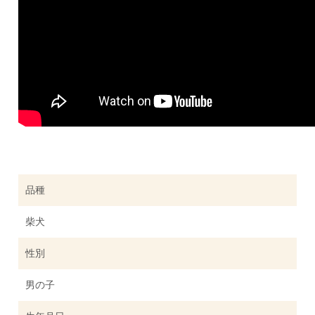
品種
柴犬
性別
男の子