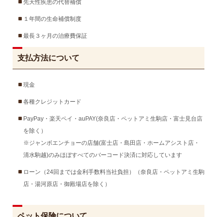
先天性疾患の代替補償
１年間の生命補償制度
最長３ヶ月の治療費保証
支払方法について
現金
各種クレジットカード
PayPay・楽天ペイ・auPAY(奈良店・ペットアミ生駒店・富士見台店
を除く）
※ジャンボエンチョーの店舗(富士店・島田店・ホームアシスト店・
清水駒越)のみほぼすべてのバーコード決済に対応しています
ローン（24回までは金利手数料当社負担）（奈良店・ペットアミ生駒
店・湯河原店・御殿場店を除く）
ペット保険について