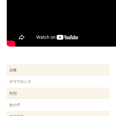
品種
チワワロング
性別
女の子