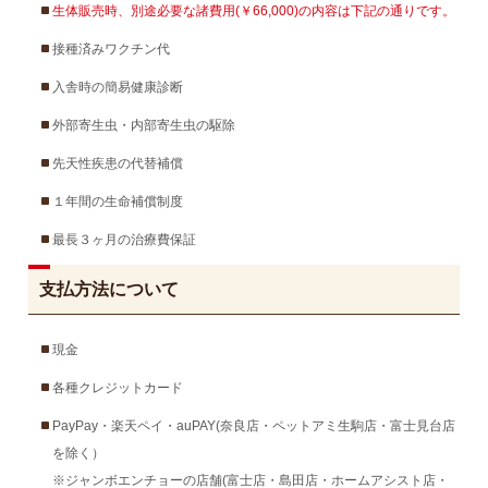
生体販売時、別途必要な諸費用(￥66,000)の内容は下記の通りです。
接種済みワクチン代
入舎時の簡易健康診断
外部寄生虫・内部寄生虫の駆除
先天性疾患の代替補償
１年間の生命補償制度
最長３ヶ月の治療費保証
支払方法について
現金
各種クレジットカード
PayPay・楽天ペイ・auPAY(奈良店・ペットアミ生駒店・富士見台店
を除く）
※ジャンボエンチョーの店舗(富士店・島田店・ホームアシスト店・