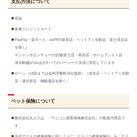
支払方法について
現金
各種クレジットカード
PayPay・楽天ペイ・auPAY(奈良店・ペットアミ生駒店・富士見台店
を除く）
※ジャンボエンチョーの店舗(富士店・島田店・ホームアシスト店・
清水駒越)のみほぼすべてのバーコード決済に対応しています
ローン（24回までは金利手数料当社負担）（奈良店・ペットアミ生駒
店・湯河原店・御殿場店を除く）
ペット保険について
株式会社丸エスは、「アニコム損害保険株式会社」の取扱代理店で
す。
当店では人の健康保険と同じように「どうぶつ健康保険証」を「どう