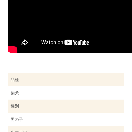
品種
柴犬
性別
男の子