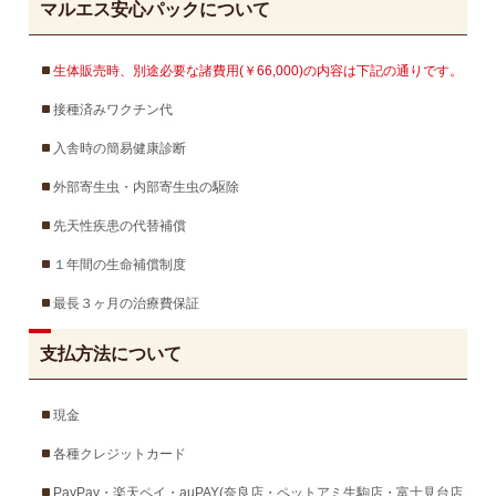
マルエス安心パックについて
生体販売時、別途必要な諸費用(￥66,000)の内容は下記の通りです。
接種済みワクチン代
入舎時の簡易健康診断
外部寄生虫・内部寄生虫の駆除
先天性疾患の代替補償
１年間の生命補償制度
最長３ヶ月の治療費保証
支払方法について
現金
各種クレジットカード
PayPay・楽天ペイ・auPAY(奈良店・ペットアミ生駒店・富士見台店