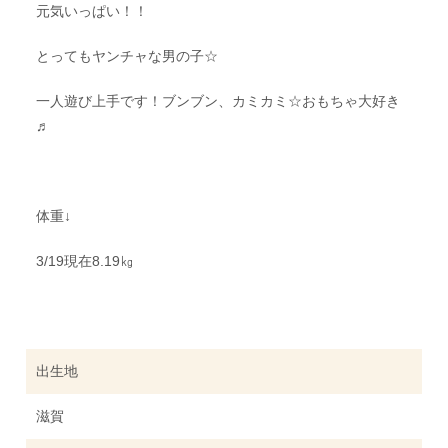
元気いっぱい！！
とってもヤンチャな男の子☆
一人遊び上手です！ブンブン、カミカミ☆おもちゃ大好き
♬
体重↓
3/19現在8.19㎏
出生地
滋賀