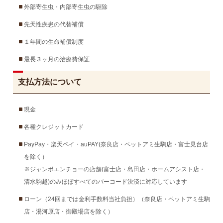
外部寄生虫・内部寄生虫の駆除
先天性疾患の代替補償
１年間の生命補償制度
最長３ヶ月の治療費保証
支払方法について
現金
各種クレジットカード
PayPay・楽天ペイ・auPAY(奈良店・ペットアミ生駒店・富士見台店
を除く）
※ジャンボエンチョーの店舗(富士店・島田店・ホームアシスト店・
清水駒越)のみほぼすべてのバーコード決済に対応しています
ローン（24回までは金利手数料当社負担）（奈良店・ペットアミ生駒
店・湯河原店・御殿場店を除く）