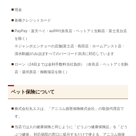
現金
各種クレジットカード
PayPay・楽天ペイ・auPAY(奈良店・ペットアミ生駒店・富士見台店
を除く）
※ジャンボエンチョーの店舗(富士店・島田店・ホームアシスト店・
清水駒越)のみほぼすべてのバーコード決済に対応しています
ローン（24回までは金利手数料当社負担）（奈良店・ペットアミ生駒
店・湯河原店・御殿場店を除く）
ペット保険について
株式会社丸エスは、「アニコム損害保険株式会社」の取扱代理店で
す。
当店では人の健康保険と同じように「どうぶつ健康保険証」を「どう
ぶつ健保」 対応病院の窓口に提示するだけで使える、アニコム損保