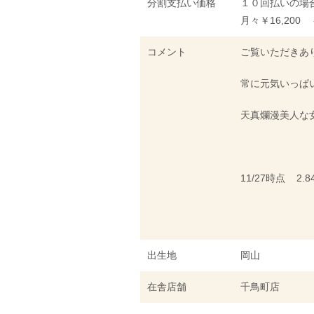
分割支払い価格
１０回払いの場
月々￥16,200 
コメント
ご覧いただきあ
常に元気いっぱ
天真爛漫
美人な
11/27時点 2.8
出生地
岡山
在舎店舗
千鳥町店