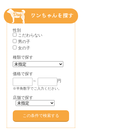
性別
こだわらない
男の子
女の子
種類で探す
価格で探す
～
円
※半角数字でご入力ください。
店舗で探す