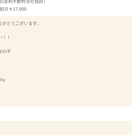
合(金利手数料当社負担）
初月￥17,000
りがとうございます。
い！！
女の子
4㎏