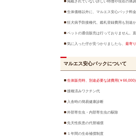
掲載されていない詳しい特徴や現在の体
生体価格以外に、マルエス安心パック料金
狂犬病予防接種代、鑑札登録費用も別途
ペットの通信販売は行っておりません。
気に入った仔が見つかりましたら、
最寄
マルエス安心パックについて
生体販売時、別途必要な諸費用(￥66,00
接種済みワクチン代
入舎時の簡易健康診断
外部寄生虫・内部寄生虫の駆除
先天性疾患の代替補償
１年間の生命補償制度