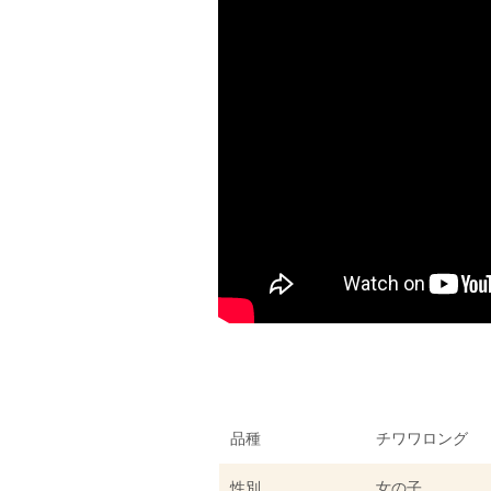
品種
チワワロング
性別
女の子