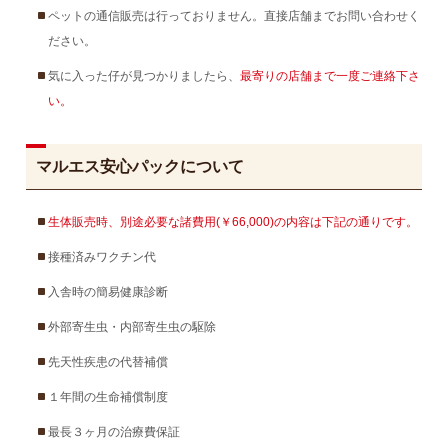
ペットの通信販売は行っておりません。直接店舗までお問い合わせく
ださい。
気に入った仔が見つかりましたら、
最寄りの店舗まで一度ご連絡下さ
い。
マルエス安心パックについて
生体販売時、別途必要な諸費用(￥66,000)の内容は下記の通りです。
接種済みワクチン代
入舎時の簡易健康診断
外部寄生虫・内部寄生虫の駆除
先天性疾患の代替補償
１年間の生命補償制度
最長３ヶ月の治療費保証