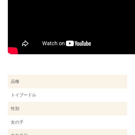
品種
トイプードル
性別
女の子