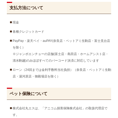
支払方法について
現金
各種クレジットカード
PayPay・楽天ペイ・auPAY(奈良店・ペットアミ生駒店・富士見台店
を除く）
※ジャンボエンチョーの店舗(富士店・島田店・ホームアシスト店・
清水駒越)のみほぼすべてのバーコード決済に対応しています
ローン（24回までは金利手数料当社負担）（奈良店・ペットアミ生駒
店・湯河原店・御殿場店を除く）
ペット保険について
株式会社丸エスは、「アニコム損害保険株式会社」の取扱代理店で
す。