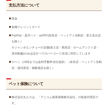
支払方法について
現金
各種クレジットカード
PayPay・楽天ペイ・auPAY(奈良店・ペットアミ生駒店・富士見台店
を除く）
※ジャンボエンチョーの店舗(富士店・島田店・ホームアシスト店・
清水駒越)のみほぼすべてのバーコード決済に対応しています
ローン（24回までは金利手数料当社負担）（奈良店・ペットアミ生駒
店・湯河原店・御殿場店を除く）
ペット保険について
株式会社丸エスは、「アニコム損害保険株式会社」の取扱代理店で
す。