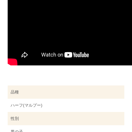
品種
ハーフ(マルプー)
性別
男の子