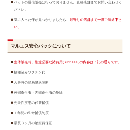
ペットの通信販売は行っておりません。直接店舗までお問い合わせく
ださい。
気に入った仔が見つかりましたら、
最寄りの店舗まで一度ご連絡下さ
い。
マルエス安心パックについて
生体販売時、別途必要な諸費用(￥66,000)の内容は下記の通りです。
接種済みワクチン代
入舎時の簡易健康診断
外部寄生虫・内部寄生虫の駆除
先天性疾患の代替補償
１年間の生命補償制度
最長３ヶ月の治療費保証