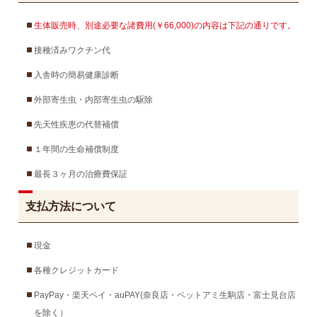
生体販売時、別途必要な諸費用(￥66,000)の内容は下記の通りです。
接種済みワクチン代
入舎時の簡易健康診断
外部寄生虫・内部寄生虫の駆除
先天性疾患の代替補償
１年間の生命補償制度
最長３ヶ月の治療費保証
支払方法について
現金
各種クレジットカード
PayPay・楽天ペイ・auPAY(奈良店・ペットアミ生駒店・富士見台店
を除く）