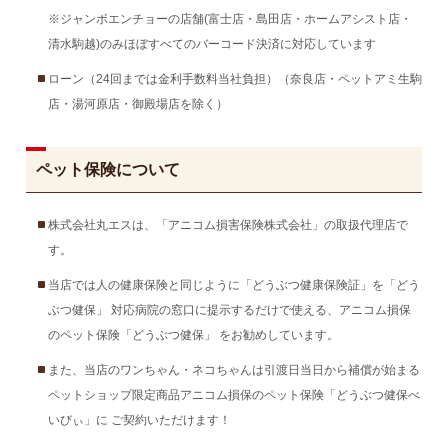
※ジャンボエンチョーの店舗(富士店・島田店・ホームアシスト店・
清水駒越)のみほぼすべてのバーコード決済に対応しています
ローン（24回までは金利手数料当社負担）（奈良店・ペットアミ生駒
店・湯河原店・御殿場店を除く）
ペット保険について
株式会社丸エスは、「アニコム損害保険株式会社」の取扱代理店で
す。
当店では人の健康保険と同じように「どうぶつ健康保険証」を「どう
ぶつ健保」 対応病院の窓口に提示するだけで使える、アニコム損保
のペット保険「どうぶつ健保」 をお勧めしています。
また、当店のワンちゃん・ネコちゃんは引渡日当日から補償が始まる
ペットショップ限定商品アニコム損保のペット保険「どうぶつ健保べ
いびぃ」に ご契約いただけます！