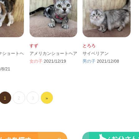
すず
とろろ
クショートヘ
アメリカンショートヘア
サイベリアン
女の子
2021/12/19
男の子
2021/12/08
/8/21
1
2
3
»