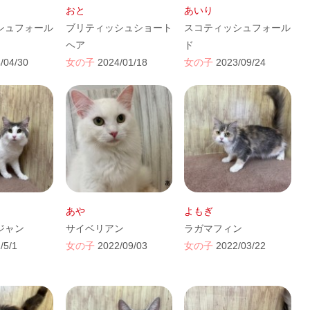
おと
あいり
シュフォール
ブリティッシュショート
スコティッシュフォール
ヘア
ド
/04/30
女の子
2024/01/18
女の子
2023/09/24
あや
よもぎ
ジャン
サイベリアン
ラガマフィン
/5/1
女の子
2022/09/03
女の子
2022/03/22