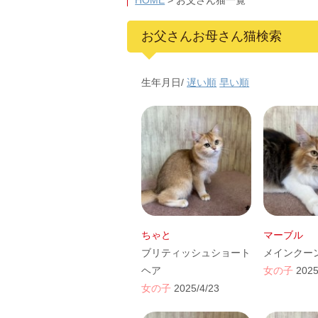
HOME
>
お父さん猫一覧
お父さんお母さん猫検索
生年月日/
遅い順
早い順
ちゃと
マーブル
ブリティッシュショート
メインクー
ヘア
女の子
2025
女の子
2025/4/23