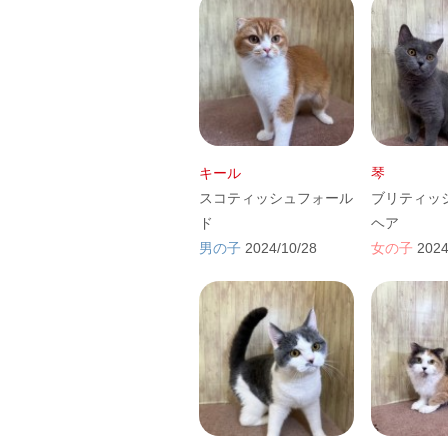
キール
琴
スコティッシュフォール
ブリティッ
ド
ヘア
男の子
2024/10/28
女の子
2024