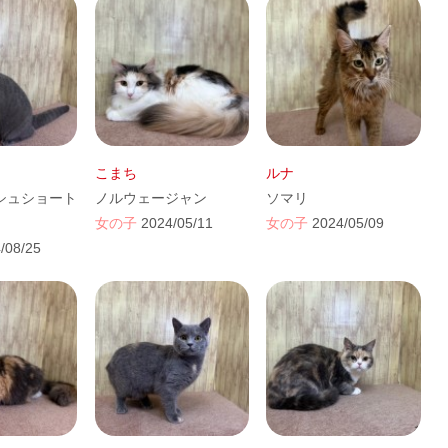
こまち
ルナ
シュショート
ノルウェージャン
ソマリ
女の子
2024/05/11
女の子
2024/05/09
/08/25